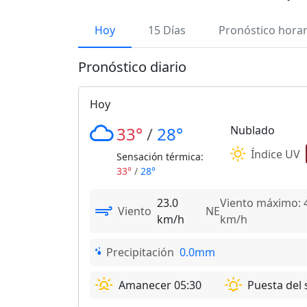
Hoy
15 Días
Pronóstico horar
Pronóstico diario
Hoy
33°
/
28°
Nublado
Índice UV
Sensación térmica:
33°
/
28°
23.0
Viento máximo: 
Viento
NE
km/h
km/h
Precipitación
0.0mm
Amanecer 05:30
Puesta del 