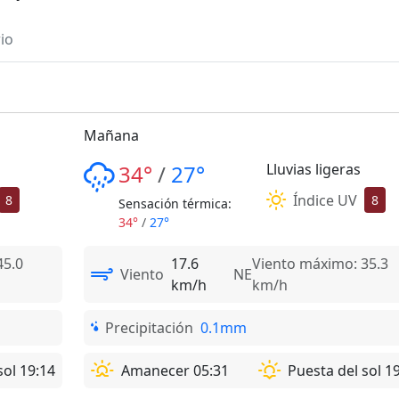
io
Mañana
34°
/
27°
Lluvias ligeras
Índice UV
8
8
Sensación térmica:
34°
/
27°
45.0
17.6
Viento máximo: 35.3
Viento
NE
km/h
km/h
Precipitación
0.1mm
sol 19:14
Amanecer 05:31
Puesta del sol 1